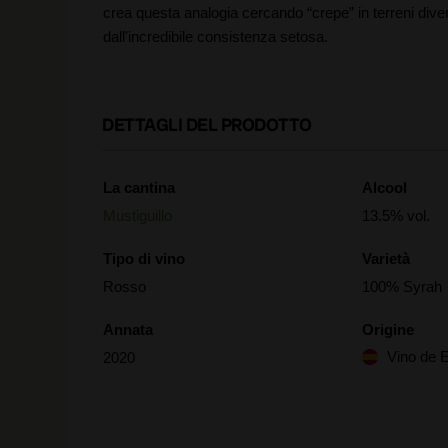
crea questa analogia cercando “crepe” in terreni dive
dall'incredibile consistenza setosa.
DETTAGLI DEL PRODOTTO
La cantina
Alcool
Mustiguillo
13.5% vol.
Tipo di vino
Varietà
Rosso
100% Syrah
Annata
Origine
Vino de 
2020