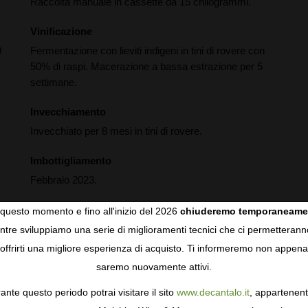
Raccolta manuale in cassette da 15 chilogrammi.
Vinificazione
0
Fermentazione con lieviti indigeni in tini di rovere con
50% di raspi. Macerazione a bassa estrazione per 5
settimane.
Invecchiamento
Invecchiato per 8 mesi in tini di rovere.
Imbottigliamento
Febbraio 2023.
questo momento e fino all'inizio del 2026
chiuderemo temporaneame
,
i
tre sviluppiamo una serie di miglioramenti tecnici che ci permetterann
COOKIES
.
offrirti una migliore esperienza di acquisto. Ti informeremo non appena
saremo nuovamente attivi.
gie come i cookie per personalizzare e mejorar la tua esperienza
ormativa sulla privacy
per saperne di più, o gestisci le tue prefer
ante questo periodo potrai visitare il sito
www.decantalo.it
, appartenent
i Consenso.