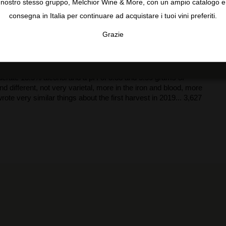
nostro stesso gruppo, Melchior Wine & More, con un ampio catalogo e
consegna in Italia per continuare ad acquistare i tuoi vini preferiti.
Grazie
TA
CONFIGURAR
AC
a Conejeros comes from vines planted in 1998 in their Finca
itude on sandstone soils with quartz and feldspar. It
s and had a soft extraction of five weeks. It matured in a
oderate 13.5% alcohol and a pH of 3.33 and 5.59 grams of
nd different, not very varietal, more in the iron and blood, more
rote very similar things about the first harvest in 2019... 3,627