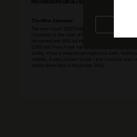
RECENSIONI DEGLI ESPERTI
The Wine Advocate:
RIFIU
The pure Syrah 2020 Pela Roques de Mustiguillo Finc
Conejeros in the north of Requena at 850 meters in alt
fermented with 50% full clusters in 5,000-liter oak vat
3,500-liter French oak vat for 10 months. It has a m
acidity. It has a reductive/phosphorous twist, herbal a
metallic. A very austere Syrah. I just checked, and I w
bottles were filled in November 2021.