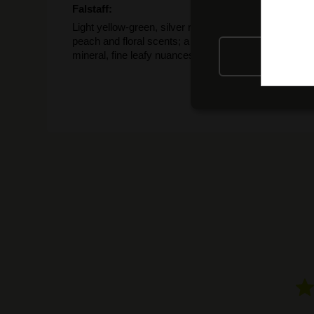
Falstaff:
Light yellow-green, silver reflections; discreet delic
peach and floral scents; a slightly restrained bouquet
mineral, fine leafy nuances, mineral finish, lemon-ho
RIFIU