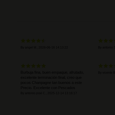
By
angel M.
,
2026-06-16 14:13:22
By
antonio S
Burbuja fina, buen empaque, afrutado,
By
vicente B
excelente terminación final, creo que
pocos Chanpagne tan buenos a este
Precio. Excelente con Pescados
By
antonio josé C.
,
2025-12-14 13:16:17