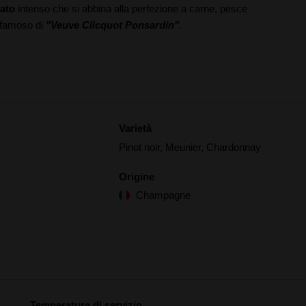
tato
intenso che si abbina alla perfezione a carne, pesce
iù famoso di
"Veuve Clicquot Ponsardin"
.
Varietà
Pinot noir, Meunier, Chardonnay
Origine
Champagne
Temperatura di servizio