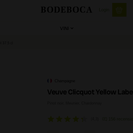
Login
VINI
 37.5 cl
Champagne
Veuve Clicquot Yellow Label
Pinot noir, Meunier, Chardonnay
156 recensio
4,3