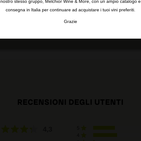
nostro stesso gruppo, Melchior Wine & More, con un ampio catalogo e
consegna in Italia per continuare ad acquistare i tuoi vini preferiti.
ate mousse. Fine herbal spiciness and nutty notes lie under
. Medium complexity, ripe yellow apple, pleasant acidity,
Grazie
ney echoes on the finish.
TA
CONFIGURAR
AC
RECENSIONI DEGLI UTENTI
4,3
5
4