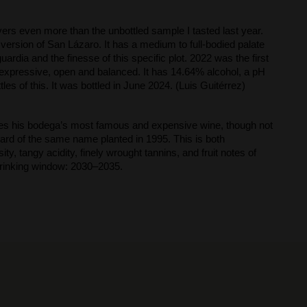
ivers even more than the unbottled sample I tasted last year.
l version of San Lázaro. It has a medium to full-bodied palate
ardia and the finesse of this specific plot. 2022 was the first
e expressive, open and balanced. It has 14.64% alcohol, a pH
les of this. It was bottled in June 2024. (Luis Guitérrez)
bes his bodega’s most famous and expensive wine, though not
ard of the same name planted in 1995. This is both
ty, tangy acidity, finely wrought tannins, and fruit notes of
Drinking window: 2030–2035.