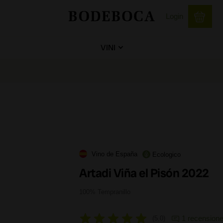
Login
VINI
Vino de España
Ecologico
Artadi Viña el Pisón 2022
100% Tempranillo
1 recension
5,0