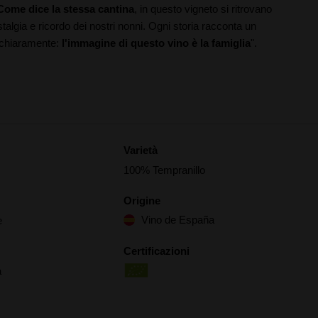
Come dice la stessa cantina
, in questo vigneto si ritrovano
ostalgia e ricordo dei nostri nonni. Ogni storia racconta un
 chiaramente:
l'immagine di questo vino è la famiglia
".
Varietà
100% Tempranillo
Origine
Vino de España
e
Certificazioni
a