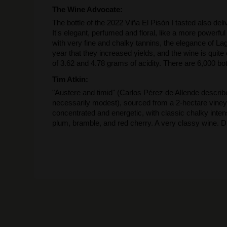
The Wine Advocate:
The bottle of the 2022 Viña El Pisón I tasted also del
It's elegant, perfumed and floral, like a more powerfu
with very fine and chalky tannins, the elegance of Lagu
year that they increased yields, and the wine is quit
of 3.62 and 4.78 grams of acidity. There are 6,000 bott
Tim Atkin:
"Austere and timid"
(Carlos Pérez de Allende descri
necessarily modest), sourced from a 2-hectare viney
concentrated and energetic, with classic chalky intensi
plum, bramble, and red cherry. A very classy wine. 