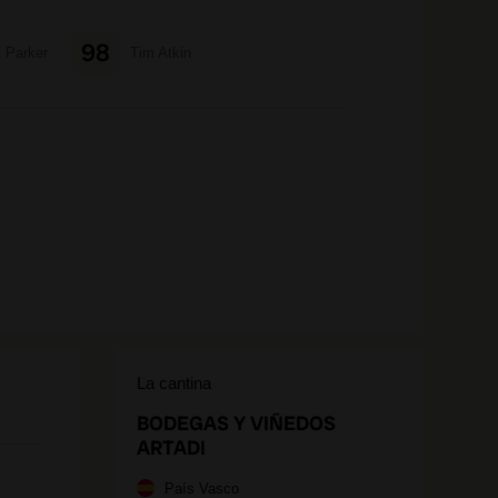
98
Parker
Tim Atkin
La cantina
BODEGAS Y VIÑEDOS
ARTADI
País Vasco