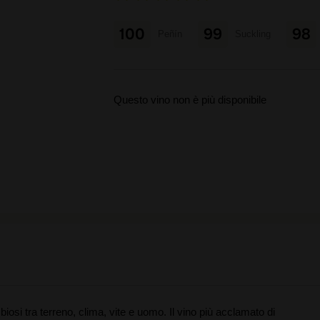
100
99
98
Peñín
Suckling
Questo vino non è più disponibile
iosi tra terreno, clima, vite e uomo. Il vino più acclamato di