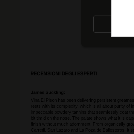
RIFIU
RECENSIONI DEGLI ESPERTI
James Suckling:
Vina El Pison has been delivering persistent greatnes
rests with its complexity, which is all about purity of
impeccable powdery tannins that seamlessly coat the pala
bit timid on the nose. The palate shows what it is cap
finish without much adornment. From organically grown
Carretil, San Lazaro and La Poza de Ballesteros. It sti