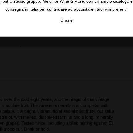
nostro stesso gruppo, Melchior Wine & More, con un ampio catalogo e
rischio di malattie fungine è stato minimo.
consegna in Italia per continuare ad acquistare i tuoi vini preferiti.
Raccolto
Grazie
La vendemmia manuale è iniziata il 15 settembre.
TA
CONFIGURAR
AC
Imbottigliamento
Giugno 2024
s over the past eight years, and the magic of this vintage
 immaculate fruit. The wine is minerally and complete, with
te. It is bright, vibrant, floral and almost fruity, but still a
able of, with melted, dissolved tannins and a long, minerally
 grapes. Tasted twice, including a blind tasting against El
ll stood out. Drink or hold.