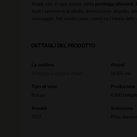
Artadi, che in ogni annata vanta
punteggi altissimi
.
«tutti i sentimenti di affetto, ammirazione, rispetto, n
messaggio. Nel nostro caso, i nonni ce l'hanno detto
DETTAGLI DEL PRODOTTO
La cantina
Alcool
Bodegas y viñedos Artadi
14.5% vol.
Tipo di vino
Produzione
Rosso
6.000 bottigli
Annata
Sottozona
2022
Rioja alaves