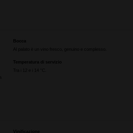
Bocca
Al palato è un vino fresco, genuino e complesso.
Temperatura di servizio
Tra i 12 e i 14 °C.
a
Vinificazione