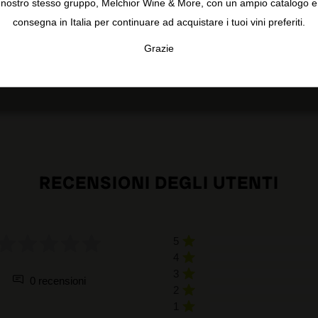
nostro stesso gruppo, Melchior Wine & More, con un ampio catalogo e
consegna in Italia per continuare ad acquistare i tuoi vini preferiti.
Grazie
TA
CONFIGURAR
AC
RECENSIONI DEGLI UTENTI
5
4
3
0 recensioni
2
1