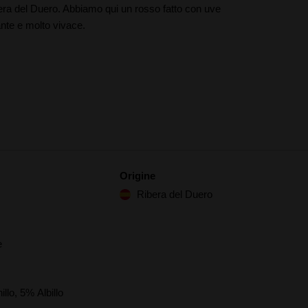
bera del Duero. Abbiamo qui un rosso fatto con uve
ante e molto vivace.
Origine
Ribera del Duero
e
llo, 5% Albillo