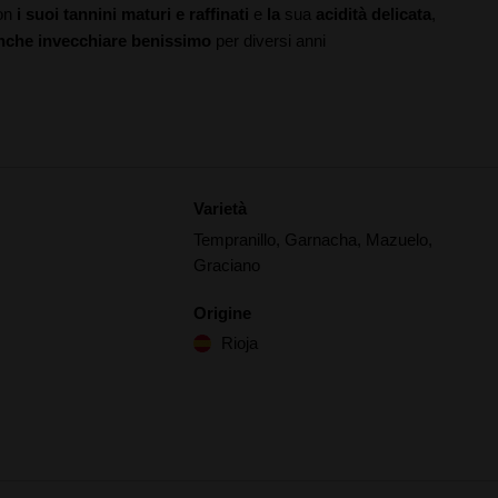
Con
i suoi tannini maturi e raffinati
e
la
sua
acidità delicata
,
nche invecchiare benissimo
per diversi anni
Varietà
Tempranillo, Garnacha, Mazuelo,
Graciano
Origine
Rioja