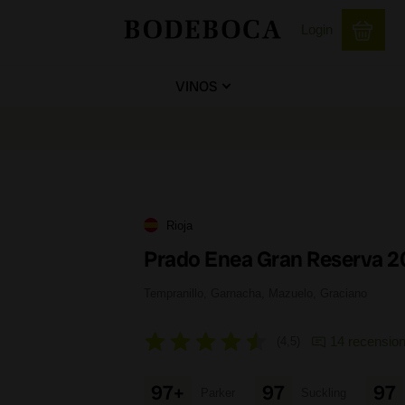
Login
VINOS
Rioja
Prado Enea Gran Reserva 2
Tempranillo, Garnacha, Mazuelo, Graciano
14 recension
4,5
97+
97
97
Parker
Suckling