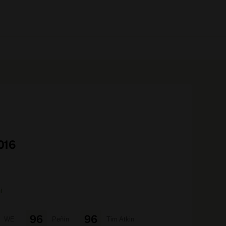
0 prodotti
016
i
96
96
WE
Peñín
Tim Atkin