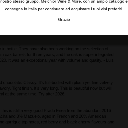
nostro stesso gruppo, Melchior Wine & More, con un ampio catalogo e
consegna in Italia per continuare ad acquistare i tuoi vini preferiti.
Grazie
TA
CONFIGURAR
AC
 Gran Reserva is a textbook traditional Rioja in the
tial, volume and very good acidity and freshness. It's full-
d 5.25 grams per liter acidity. It has terrific balance, with all
y in bottle. They have also been working on the selection of
oak barrels for three years, and the oak is super integrated.
020. It was an exceptional year with volume and quality. - Luis
chocolate. Classy. It's full-bodied with plush yet fine velvety
ory. Tight finish. It's very long. This is beautiful now but will
cal at the same time. Try after 2026.
ut this is still a very good Prado Enea from the abundant 2016
rnacha and 3% Mazuelo, aged in French and 20% American
nd garrigue top notes, red berry and black cherry flavours and