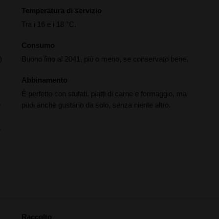
Temperatura di servizio
Tra i 16 e i 18 °C.
Consumo
)
Buono fino al 2041, più o meno, se conservato bene.
Abbinamento
È perfetto con stufati, piatti di carne e formaggio, ma
e
puoi anche gustarlo da solo, senza niente altro.
a
Raccolto