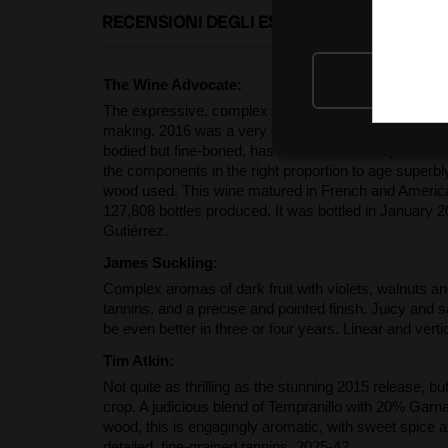
RECENSIONI DEGLI ESPERTI
RIFIU
The Wine Advocate:
The expressive, complex and nuanced 2016 Prado Enea
making. 2016 was a very elegant year, with aging poten
bodied but fine-boned, has 14.5% alcohol, a pH of 3.6 an
the components in the right proportion to age superbl
wood used. This wine matured in French and American 
127,808 bottles produced. It was bottled in January 2
Gutiérrez.
James Suckling:
Complex aromas of dark fruit with violets, walnuts and 
tannins, and a precise and pointed finish. Juicy and sav
be even better in three or four years. Linear and verti
Tim Atkin:
Not quite as thrilling as the stunning 2015 release, b
crop. A judicious blend of Tempranillo with 20% Ga
wood, this is engagingly aromatic, with sweet spice a
detailed, fine-grained tannins. 2025-42