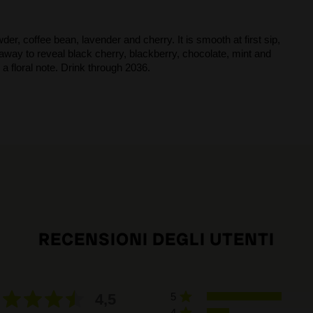
er, coffee bean, lavender and cherry. It is smooth at first sip,
t away to reveal black cherry, blackberry, chocolate, mint and
 a floral note. Drink through 2036.
RECENSIONI DEGLI UTENTI
4,5
5
4