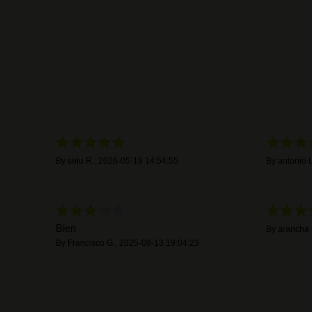
By
selu R.
,
2026-05-19 14:54:55
By
antonio L
Bien
By
arancha 
By
Francisco G.
,
2025-09-13 19:04:23