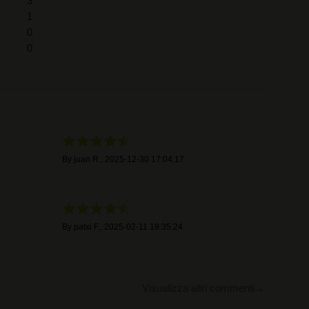
3
1
0
0
By
juan R.
,
2025-12-30 17:04:17
By
patxi F.
,
2025-02-11 19:35:24
Visualizza altri commenti