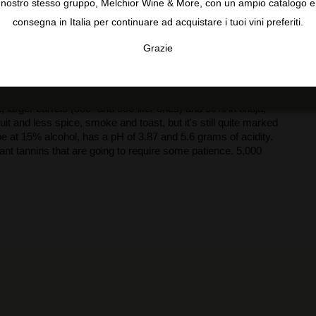
nostro stesso gruppo, Melchior Wine & More, con un ampio catalogo e
consegna in Italia per continuare ad acquistare i tuoi vini preferiti.
Grazie
TA
CONFIGURAR
AC
lue Label Cuvée À. It's different this year, as it's not a
astrell and Cabernet Sauvignon. Here, they were looking for
, larger barrels (500- and 600-liter ones) and 50% in tinaja,
t and less spice, smoke and toast, but it's still quite marked
ipe at 15% alcohol, has a pH of 3.87 and 5.6 grams of acidity.
ant tannins that are going to require some patience. 5,000