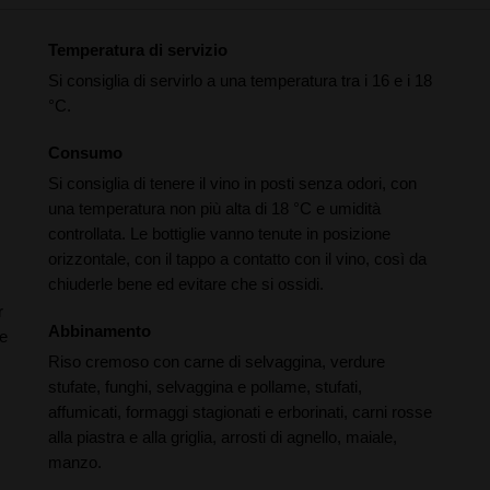
Temperatura di servizio
Si consiglia di servirlo a una temperatura tra i 16 e i 18
°C.
Consumo
Si consiglia di tenere il vino in posti senza odori, con
una temperatura non più alta di 18 °C e umidità
controllata. Le bottiglie vanno tenute in posizione
orizzontale, con il tappo a contatto con il vino, così da
chiuderle bene ed evitare che si ossidi.
r
Abbinamento
he
Riso cremoso con carne di selvaggina, verdure
stufate, funghi, selvaggina e pollame, stufati,
affumicati, formaggi stagionati e erborinati, carni rosse
alla piastra e alla griglia, arrosti di agnello, maiale,
manzo.