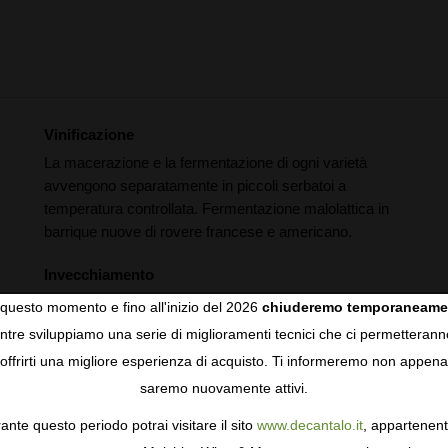
Vinificazione
La macerazione e la fermentazione di ogni varietà
avvengono separatamente in piccoli serbatoi a
temperatura controllata. Fermentazione malolattica in
barrique nuove di rovere francese e americano.
Invecchiamento
Affinamento di 18 mesi in barrique nuove di rovere
questo momento e fino all'inizio del 2026
chiuderemo temporaneame
francese e americano. Dopo questo periodo, il vino
tre sviluppiamo una serie di miglioramenti tecnici che ci permetterann
COOKIES
viene assemblato in un deposito di acciaio inox, dove
offrirti una migliore esperienza di acquisto. Ti informeremo non appena
riposa fino all'imbottigliato.
saremo nuovamente attivi.
gie come i cookie per personalizzare e mejorar la tua esperienza
ormativa sulla privacy
per saperne di più, o gestisci le tue prefer
ante questo periodo potrai visitare il sito
www.decantalo.it
, appartenent
i Consenso.