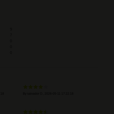
9
7
0
0
0
:18
By
salvador O.
,
2026-05-11 17:22:18