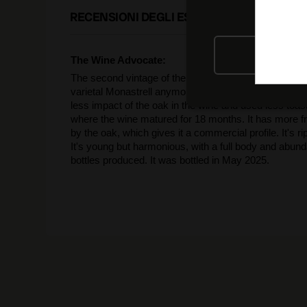
RECENSIONI DEGLI ESPERTI
RIFIU
The Wine Advocate:
The second vintage of the amphorae cuvée is the 2023 B
varietal Monastrell anymore but a 50/50 blend of Mon
less impact of the oak in the wine and used less toast
where the wine matured for 18 months. It has more frui
by the oak, which gives it a commercial profile. It's r
It's young but harmonious, with a full body and abund
bottles produced. It was bottled in May 2025.