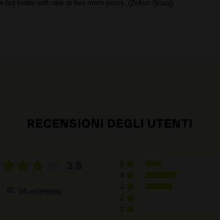
 but better with one or two more years. (Zekun Shuai)
RECENSIONI DEGLI UTENTI
3,8
5
4
3
14 recensioni
2
1