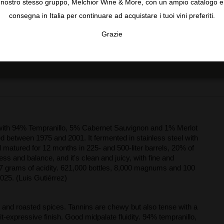
nostro stesso gruppo, Melchior Wine & More, con un ampio catalogo e
Nel marzo 2025, dopo aver filtrato il vino con una
consegna in Italia per continuare ad acquistare i tuoi vini preferiti.
membrana.
na
Grazie
TA
CONFIGURAR
AC
 with 94% Tempranillo, 5% Cabernet Sauvignon and 1% Merlot
ted between 1975 and 2001. It fermented in stainless steel with
matured for 12 months in 225- and 500-liter barrels, 20% of
s and balance, and it's clean and juicy, with fine and
.7 grams of acidity. 621,000 bottles, 8,000 magnums and 100
25. (Luis Gutiérrez)
s and roasted spices. Tannins are chewy but also tense with a
t-expressive finish. Good midpalate fluidity. 94% tempranillo,