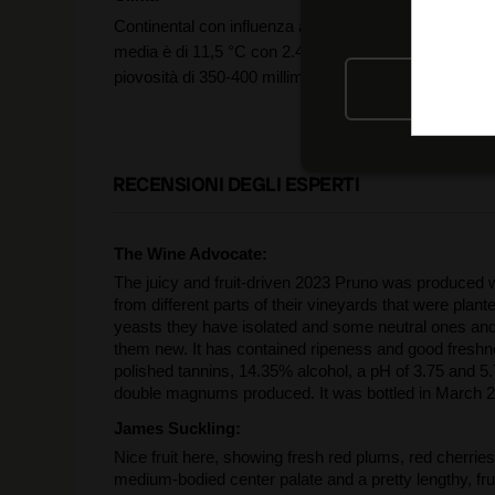
Continental con influenza atlantica. La temperatura
media è di 11,5 °C con 2.400 ore di sole all'anno e u
piovosità di 350-400 millimetri.
RIFIU
RECENSIONI DEGLI ESPERTI
The Wine Advocate:
The juicy and fruit-driven 2023 Pruno was produced
from different parts of their vineyards that were plan
yeasts they have isolated and some neutral ones and 
them new. It has contained ripeness and good freshnes
polished tannins, 14.35% alcohol, a pH of 3.75 and 5
double magnums produced. It was bottled in March 20
James Suckling:
Nice fruit here, showing fresh red plums, red cherrie
medium-bodied center palate and a pretty lengthy, frui