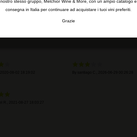
nostro stesso gruppo, Melchior Wine & More, con un ampio catalogo e
4,0
5
consegna in Italia per continuare ad acquistare i tuoi vini preferiti.
4
3
6 recensioni
Grazie
2
TA
CONFIGURAR
AC
1
2020-08-02 18:19:02
By
santiago C.
,
2026-06-29 00:26:28
el R.
,
2021-08-27 18:03:27