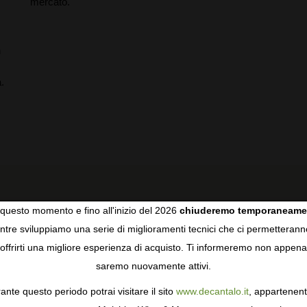
mercato.
n
.
questo momento e fino all'inizio del 2026
chiuderemo temporaneame
tre sviluppiamo una serie di miglioramenti tecnici che ci permetterann
COOKIES
offrirti una migliore esperienza di acquisto. Ti informeremo non appena
RECENSIONI DEGLI UTENTI
saremo nuovamente attivi.
gie come i cookie per personalizzare e mejorar la tua esperienza
ormativa sulla privacy
per saperne di più, o gestisci le tue prefer
ante questo periodo potrai visitare il sito
www.decantalo.it
, appartenent
i Consenso.