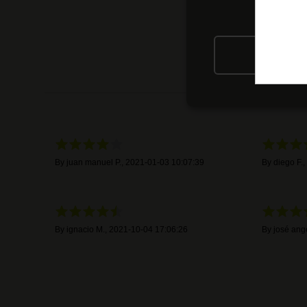
RIFIU
By
juan manuel P.
,
2021-01-03 10:07:39
By
diego F.
,
By
ignacio M.
,
2021-10-04 17:06:26
By
josé ang