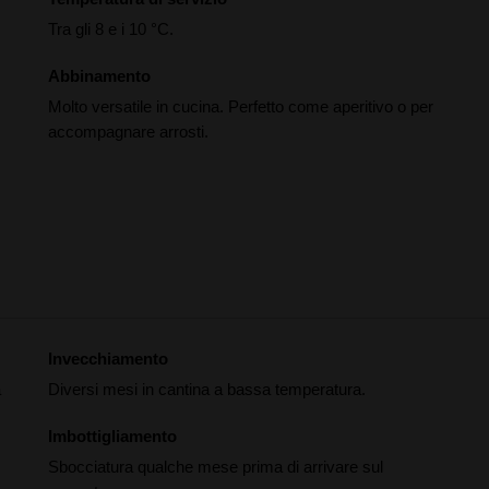
Tra gli 8 e i 10 °C.
Abbinamento
Molto versatile in cucina. Perfetto come aperitivo o per
accompagnare arrosti.
Invecchiamento
a
Diversi mesi in cantina a bassa temperatura.
Imbottigliamento
Sbocciatura qualche mese prima di arrivare sul