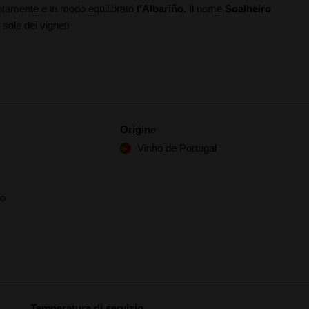
entamente e in modo equilibrato
l'Albariño.
Il nome
Soalheiro
 sole dei vigneti
Origine
Vinho de Portugal
ño
Temperatura di servizio