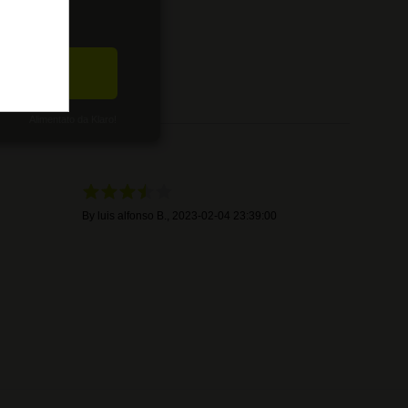
2
3
1
0
CETTA
0
Alimentato da Klaro!
By
luis alfonso B.
,
2023-02-04 23:39:00