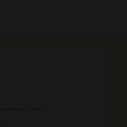
0 prodotti
c, 2% Merlot, 1% Albillo
i