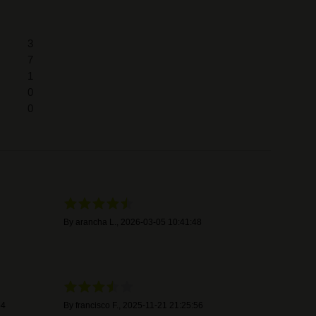
3
7
1
0
0
By
arancha L.
,
2026-03-05 10:41:48
54
By
francisco F.
,
2025-11-21 21:25:56