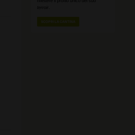
riflettere il profilo unico del suo
terroir
.
SCOPRI LA CANTINA