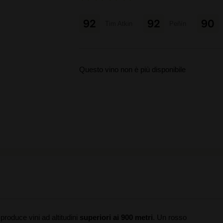
92
92
90
Tim Atkin
Peñín
Questo vino non è più disponibile
 produce vini ad altitudini
superiori ai 900 metri
. Un rosso