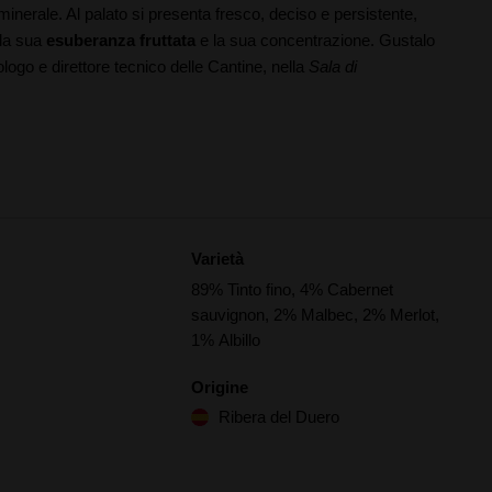
minerale. Al palato si presenta fresco, deciso e persistente,
 la sua
esuberanza fruttata
e la sua concentrazione. Gustalo
ogo e direttore tecnico delle Cantine, nella
Sala di
Varietà
89% Tinto fino, 4% Cabernet
sauvignon, 2% Malbec, 2% Merlot,
1% Albillo
Origine
Ribera del Duero