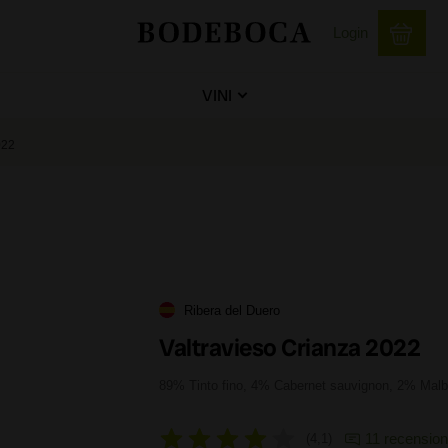
Login
VINI
022
Ribera del Duero
Valtravieso Crianza 2022
89% Tinto fino, 4% Cabernet sauvignon, 2% Malbe
11 recension
4,1