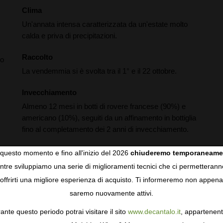
Clima
Un'annata intensa caratterizzata da un'estate molto
calda e priva di precipitazioni.
Raccolto
no
La vendemmia si è svolta tra il 1° e il 22 ottobre.
Invecchiamento
Almeno 12 mesi in botti di rovere francese (90%) e
americano (10%), seguiti da un affinamento in bottiglia
fino al completamento dei 2 anni di invecchiamento.
questo momento e fino all'inizio del 2026
chiuderemo temporaneame
tre sviluppiamo una serie di miglioramenti tecnici che ci permetterann
COOKIES
offrirti una migliore esperienza di acquisto. Ti informeremo non appena
saremo nuovamente attivi.
gie come i cookie per personalizzare e mejorar la tua esperienza
ormativa sulla privacy
per saperne di più, o gestisci le tue prefer
ante questo periodo potrai visitare il sito
www.decantalo.it
, appartenent
i Consenso.