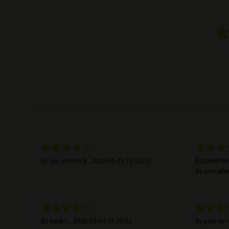
Excelente 
By
luis alfonso B.
,
2026-05-25 16:11:03
By
jose albe
By
frank L.
,
2026-03-04 18:20:43
By
juan de 