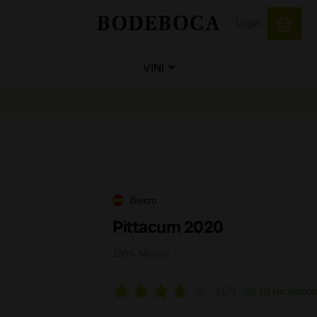
Login
VINI
Bierzo
Pittacum 2020
100% Mencía
10 recension
3,7