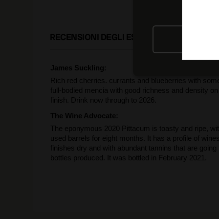
RECENSIONI DEGLI ESPERTI
RIFIU
James Suckling:
Rich red cherries. currants and blueberries with so
full-bodied mencia with good richness and density on t
finish. Drink now through to 2026.
The Wine Advocate:
The eponymous 2020 Pittacum is toasty and ripe, wit
used barrels for eight months. It has a profile of wi
finishes dry and with abundant tannins that are going 
bottles produced. It was bottled in February 2021.