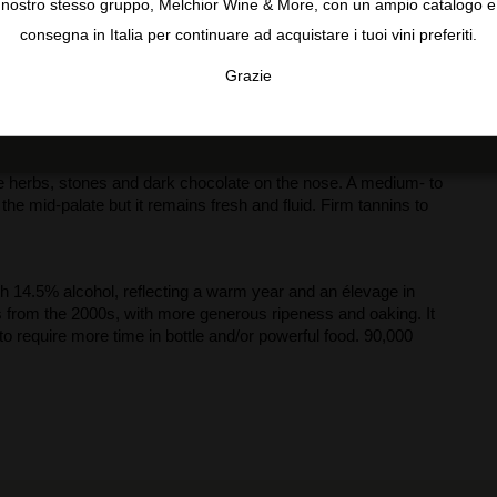
nostro stesso gruppo, Melchior Wine & More, con un ampio catalogo e
consegna in Italia per continuare ad acquistare i tuoi vini preferiti.
Grazie
TA
CONFIGURAR
AC
me herbs, stones and dark chocolate on the nose. A medium- to
he mid-palate but it remains fresh and fluid. Firm tannins to
h 14.5% alcohol, reflecting a warm year and an élevage in
nes from the 2000s, with more generous ripeness and oaking. It
to require more time in bottle and/or powerful food. 90,000