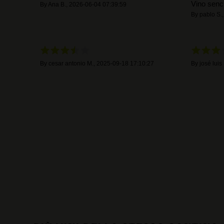
Vino senci
By
Ana B.
,
2026-06-04 07:39:59
By
pablo S.
By
cesar antonio M.
,
2025-09-18 17:10:27
By
josé luis 