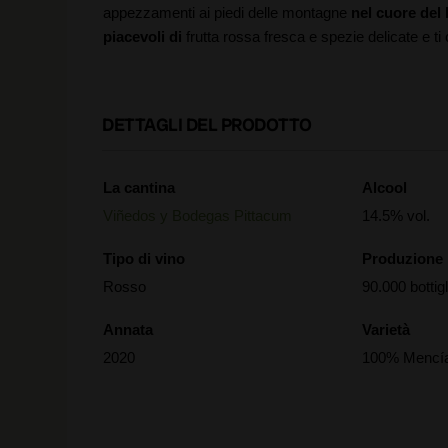
appezzamenti ai piedi delle montagne
nel cuore del
piacevoli di
frutta rossa fresca e spezie delicate e t
DETTAGLI DEL PRODOTTO
La cantina
Alcool
Viñedos y Bodegas Pittacum
14.5% vol.
Tipo di vino
Produzione
Rosso
90.000 bottigl
Annata
Varietà
2020
100% Mencí