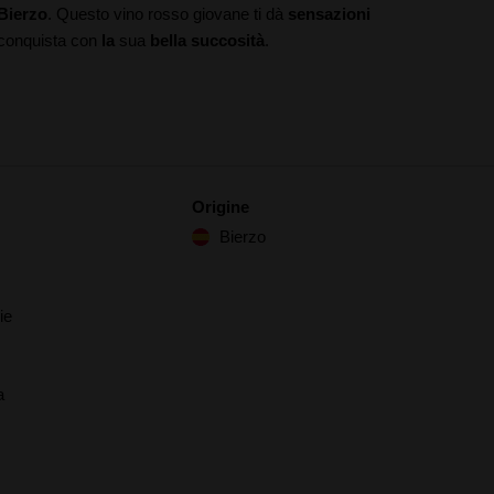
 Bierzo
. Questo vino rosso giovane ti dà
sensazioni
i conquista con
la
sua
bella succosità
.
Origine
Bierzo
ie
a